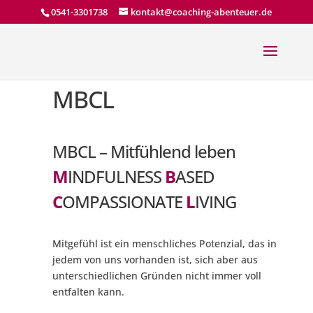
0541-3301738
kontakt@coaching-abenteuer.de
MBCL
MBCL – Mitfühlend leben
M
INDFULNESS
B
ASED
C
OMPASSIONATE
L
IVING
Mitgefühl ist ein menschliches Potenzial, das in
jedem von uns vorhanden ist, sich aber aus
unterschiedlichen Gründen nicht immer voll
entfalten kann.